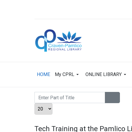
HOME
My CPRL
ONLINE LIBRARY
Enter Part of Title
Display #
Tech Training at the Pamlico L