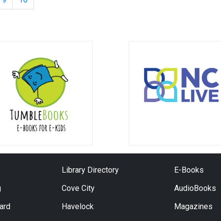
Library Directory
E-Books
g
Cove City
AudioBooks
Card
Havelock
Magazines